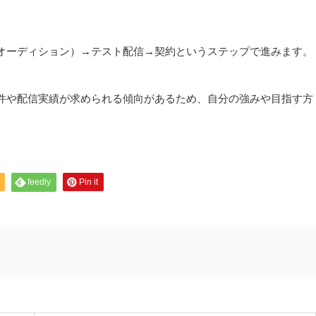
オーディション）→テスト配信→契約というステップで進みます。
件や配信実績が求められる傾向があるため、自分の強みや目指す方
feedly
Pin it