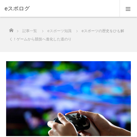
eスポログ
ホーム
記事一覧
eスポーツ知識
eスポーツの歴史をひも解
く！ゲームから競技へ進化した道のり